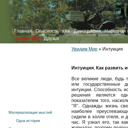
Главная
Опасность
sXe
Демография
Народная 
Увидим Мир
Друзья
Увидим Мир
»
Интуиция
Интуиция. Как развить 
Все великие люди, будь 
или государственные д
интуиции. Способность и
решения является од
показателем того, наско
"Я". Однажды жизнь св
наиболее преуспевающ
Материализация мыслей
сидели в холле отеля, и
Одна история
час. Я узнал его, так к
журналах, поэтому подош