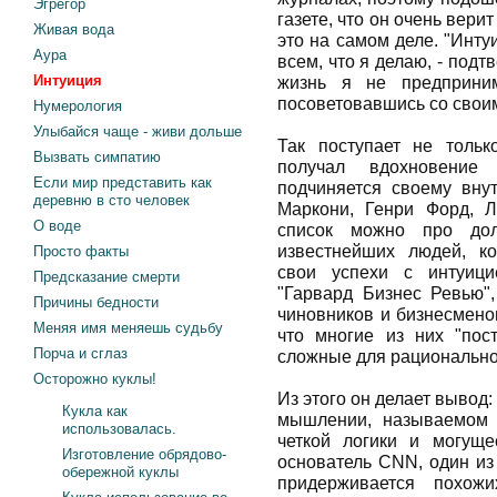
Эгрегор
газете, что он очень вери
Живая вода
это на самом деле. "Инту
Аура
всем, что я делаю, - подт
Интуиция
жизнь я не предприни
посоветовавшись со свои
Нумерология
Улыбайся чаще - живи дольше
Так поступает не тольк
Вызвать симпатию
получал вдохновение 
Если мир представить как
подчиняется своему внут
деревню в сто человек
Маркони, Генри Форд, 
О воде
список можно про до
известнейших людей, к
Просто факты
свои успехи с интуици
Предсказание смерти
"Гарвард Бизнес Ревью"
Причины бедности
чиновников и бизнесменов
Меняя имя меняешь судьбу
что многие из них "по
Порча и сглаз
сложные для рационально
Осторожно куклы!
Из этого он делает вывод:
Кукла как
мышлении, называемом 
использовалась.
четкой логики и могуще
Изготовление обрядово-
основатель CNN, один из
обережной куклы
придерживается похожи