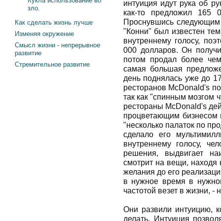
Кукла использование во
интуиция идут рука об ру
зло.
как-то предложил 165 
Проснувшись следующим у
Как сделать жизнь лучше
"Конни" был известен тем
Изменяя окружение
внутреннему голосу, поэ
Смысл жизни - непрерывное
000 долларов. Он получи
развитие
потом продал более чем
Стремительное развитие
самая большая предложе
день поднялась уже до 17
ресторанов McDonald's по
так как "спинным мозгом ч
рестораны McDonald's де
процветающим бизнесом в
"несколько палаток по пр
сделало его мультимил
внутреннему голосу, че
решения, выдвигает на
смотрит на вещи, находя 
желания до его реализаци
в нужное время в нужно
частотой везет в жизни, - 
Они развили интуицию, к
делать. Интуиция позвол