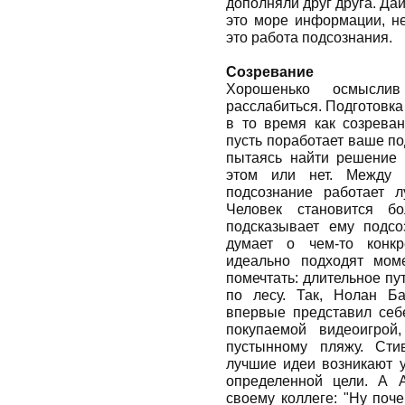
дополняли друг друга. Да
это море информации, не
это работа подсознания.
Созревание
Хорошенько осмысли
расслабиться. Подготовка
в то время как созреван
пусть поработает ваше по
пытаясь найти решение 
этом или нет. Между п
подсознание работает л
Человек становится б
подсказывает ему подс
думает о чем-то конкр
идеально подходят мом
помечтать: длительное пу
по лесу. Так, Нолан Ба
впервые представил себе
покупаемой видеоигрой
пустынному пляжу. Сти
лучшие идеи возникают у
определенной цели. А 
своему коллеге: "Ну поч