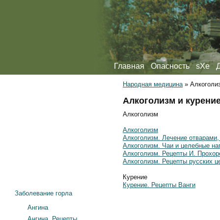
Главная
Опасность
sXe
Народная медицина
»
Алкоголиз
Алкоголизм и курени
Алкоголизм
Aлкоголизм
Aлкоголизм. Лечение отварами,
Aлкоголизм. Чаи и целебные на
Aлкоголизм. Рецепты И. Прохор
Aлкоголизм. Рецепты русских ц
Курение
Курение. Рецепты Ванги
Заболевание горла
Ангина
Ангина. Рецепты