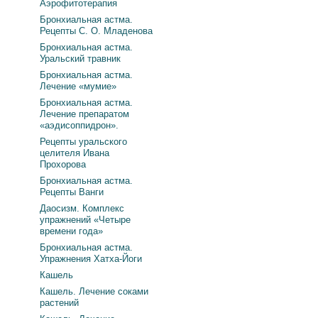
Аэрофитотерапия
Бронхиальная астма.
Рецепты С. О. Младенова
Бронхиальная астма.
Уральский травник
Бронхиальная астма.
Лечение «мумие»
Бронхиальная астма.
Лечение препаратом
«аэдисоппидрон».
Рецепты уральского
целителя Ивана
Прохорова
Бронхиальная астма.
Рецепты Ванги
Даосизм. Комплекс
упражнений «Четыре
времени года»
Бронхиальная астма.
Упражнения Хатха-Йоги
Кашель
Кашель. Лечение соками
растений