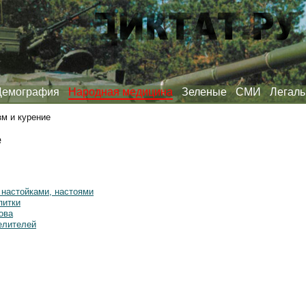
Демография
Народная медицина
Зеленые
СМИ
Легаль
м и курение
е
 настойками, настоями
питки
ова
елителей