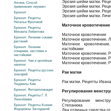
Эрозия шейки матки. Рец
Ангина. Способ
Эрозия шейки матки. Реце
применения «мумие»
Эрозия шейки матки. Рец
Бронхит
Эрозия шейки матки. Леч
Бронхит. Рецепты
Натальи Фроловой
Маточное кровотечение
Бронхит. Рецепты
Михаила Либинтова
Маточное кровотечение
Бронхит. Лечение соками
Маточное кровотечение. 
растений
Маточное кровотечение
Бронхит. Лечение
настойками
отварами, настоями и
Маточное кровотечение. 
настойками
Маточное кровотечение. 
Бронхит. Чаи и целебные
Маточное кровотечение. Р
напитки
Бронхит. Рецепты русских
Рак матки
знахарей
Бронхит. Рецепты
Рак матки. Рецепты Иван
Людмилы Ким
Бронхит. Фитоаппликация
Регулирование менстру
Бронхит. Рецепты Г. Л.
Ленхобаева
Регулирование менстр
Бронхит. Рецепты Ксении
Степанюка
Федоровны Загладиной
Два отличных средства от