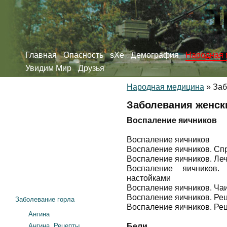
Главная
Опасность
sXe
Демография
Народная 
Увидим Мир
Друзья
Народная медицина
»
Заб
Заболевания женск
Воспаление яичников
Воспаление яичников
Воспаление яичников. Сп
Воспаление яичников. Ле
Воспаление яичников.
настойками
Воспаление яичников. Ча
Воспаление яичников. Рец
Заболевание горла
Воспаление яичников. Ре
Ангина
Ангина. Рецепты
Бели