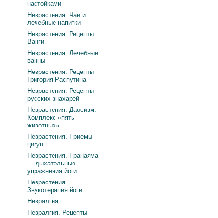
настойками
Неврастения. Чаи и
лечебные напитки
Неврастения. Рецепты
Ванги
Неврастения. Лечебные
ванны
Неврастения. Рецепты
Григория Распутина
Неврастения. Рецепты
русских знахарей
Неврастения. Даосизм.
Комплекс «пять
животных»
Неврастения. Приемы
цигун
Неврастения. Пранаяма
— дыхательные
упражнения йоги
Неврастения.
Звукотерапия йоги
Невралгия
Невралгия. Рецепты