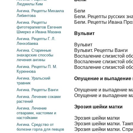
Людмилы Ким
Бели
Ангина. Рецепты Михаила
Либинтова
Бели. Рецепты русских зн
Бели. Рецепты Ивана Про
Ангина. Рецепты
фитотерапевтов Евгения
Шмерко и Ивана Мазана
Вульвит
Ангина. Рецепты Г. Л.
Ленхобаева
Вульвит
Вульвит. Рецепты Ванги
Ангина. Старинные
знахарские способы
Воспаление слизистой об
лечения ангины
Воспаление слизистой об
Ангина. Рецепты П. М.
Воспаление слизистой обо
Куреннова
Ангина. Уральский
Опущение и выпадение 
травник
Опущение и выпадение м
Ангина. Рецепты Ванги
Опущение и выпадение ма
Ангина. Лечение соками
растений
Эрозия шейки матки
Ангина. Лечение
отварами, настоями и
настойками
Эрозия шейки матки
Эрозия шейки матки. Тамп
Ангина. Средство от
Эрозия шейки матки. Спр
болезни горла для певцов