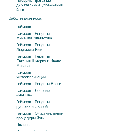
Плеврит. Пранаяма —
дыхательные упражнения
йоги
Заболевания носа
Гайморит
Гайморит. Рецепты
Михаила Либинтова
Гайморит. Рецепты
Людмилы Ким
Гайморит. Рецепты
Евгения Шмерко и Ивана
Мазана
Гайморит.
Фитоаппликации
Гайморит. Рецепты Ванги
Гайморит. Лечение
«мумие»
Гайморит. Рецепты
русских знахарей
Гайморит. Очистительные
процедуры йоги
Полипы