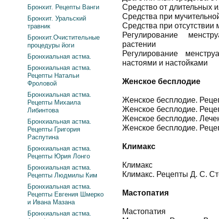
Средство от длительных 
Бронхит. Рецепты Ванги
Средства при мучительно
Бронхит. Уральский
Средства при отсутствии 
травник
Регулирование менстр
Бронхит.Очистительные
растении
процедуры йоги
Регулирование менстру
Бронхиальная астма.
настоями и настойками
Бронхиальная астма.
Рецепты Натальи
Женское бесплодие
Фроловой
Бронхиальная астма.
Женское бесплодие. Реце
Рецепты Михаила
Женское бесплодие. Рецеп
Либинтова
Женское бесплодие. Лече
Бронхиальная астма.
Женское бесплодие. Реце
Рецепты Григория
Распутина
Климакс
Бронхиальная астма.
Рецепты Юрия Лонго
Климакс
Бронхиальная астма.
Климакс. Рецепты Д. С. С
Рецепты Людмилы Ким
Бронхиальная астма.
Мастопатия
Рецепты Евгения Шмерко
и Ивана Мазана
Мастопатия
Бронхиальная астма.