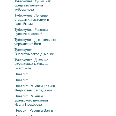
Туберкулез. Кумыс как
средство лечения
туберкулеза
Туберкулез. Лечение
отварами, настоями и
настойками
Туберкулез. Рецепты
русских знахарей
Туберкулез. дыхательные
упражнения йоги
Туберкулез.
Энергетическое дыхание
Туберкулез. Дыхание
«Кузнечные мехи» —
Бхастрика
Плеврит
Плеврит.
Плеврит. Рецепты Ксении
Федоровны Загладиной
Плеврит. Рецепты
уральского целителя
Ивана Прохорова
Плеврит. Рецепты Ванги