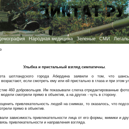
Демография
Народная медицина
Зеленые
СМИ
Легаль
ю
Улыбка и пристальный взгляд симпатичны
.
тета шотландского города Абердина заявили о том, что шансы
возрастают, если смотреть ему или ей пристально в глаза и при этом у
стие 460 добровольцев. Им показывали слегка отредактированные фото
 модели смотрели прямо в объектив, а на других - чуть в сторону.
оценить привлекательность людей на снимках, то оказалось, что подс
отрели прямо в объектив.
али зависимость привлекательности лица от его формы, мимики и дру
связь привлекательности и направления взгляда.