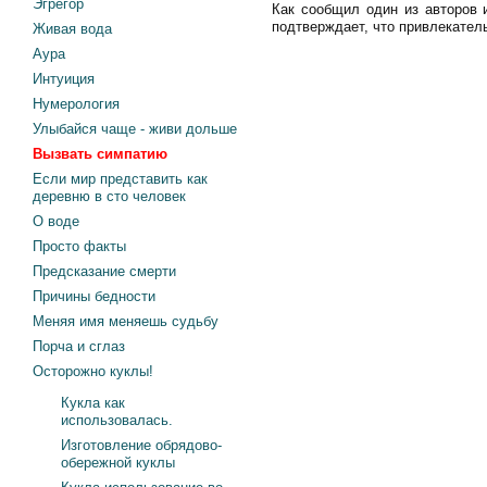
Эгрегор
Как сообщил один из авторов 
подтверждает, что привлекатель
Живая вода
Аура
Интуиция
Нумерология
Улыбайся чаще - живи дольше
Вызвать симпатию
Если мир представить как
деревню в сто человек
О воде
Просто факты
Предсказание смерти
Причины бедности
Меняя имя меняешь судьбу
Порча и сглаз
Осторожно куклы!
Кукла как
использовалась.
Изготовление обрядово-
обережной куклы