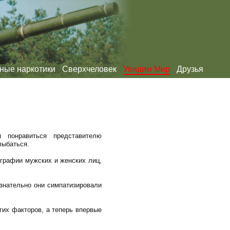
ные наркотики
Сверхчеловек
Увидим Мир
Друзья
 понравиться представителю
лыбаться.
графии мужских и женских лиц,
ознательно они симпатизировали
гих факторов, а теперь впервые