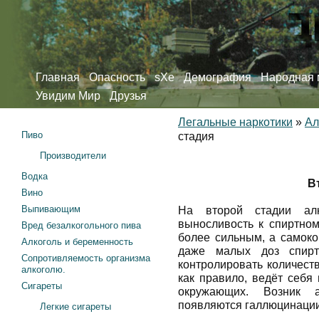
Главная
Опасность
sXe
Демография
Народная 
Увидим Мир
Друзья
Легальные наркотики
»
Ал
Пиво
стадия
Производители
Водка
В
Вино
Выпивающим
На второй стадии алко
выносливость к спиртном
Вред безалкогольного пива
более сильным, а самоко
Алкоголь и беременность
даже малых доз спиртн
Сопротивляемость организма
контролировать количест
алкоголю.
как правило, ведёт себя
Сигареты
окружающих. Возник а
появляются галлюцинации
Легкие сигареты