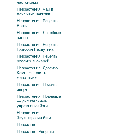
настойками
Неврастения. Чаи и
лечебные напитки
Неврастения. Рецепты
Ванги
Неврастения. Лечебные
ванны
Неврастения. Рецепты
Григория Распутина
Неврастения. Рецепты
русских знахарей
Неврастения. Даосизм.
Комплекс «пять
животных»
Неврастения. Приемы
цигун
Неврастения. Пранаяма
— дыхательные
упражнения йоги
Неврастения.
Звукотерапия йоги
Невралгия
Невралгия. Рецепты