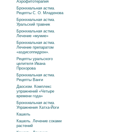
Аэрофитотерапия
Бронхиальная астма.
Рецепты С. О. Младенова
Бронхиальная астма.
Уральский травник
Бронхиальная астма.
Лечение «мумие»
Бронхиальная астма.
Лечение препаратом
«аэдисоппидрон».
Рецепты уральского
целителя Ивана
Прохорова
Бронхиальная астма.
Рецепты Ванги
Даосизм. Комплекс
упражнений «Четыре
времени года»
Бронхиальная астма.
Упражнения Хатха-Йоги
Кашель
Кашель. Лечение соками
растений