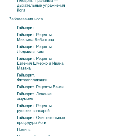
Плеврит. Пранаяма —
дыхательные упражнения
йоги
Заболевания носа
Гайморит
Гайморит. Рецепты
Михаила Либинтова
Гайморит. Рецепты
Людмилы Ким
Гайморит. Рецепты
Евгения Шмерко и Ивана
Мазана
Гайморит.
Фитоаппликации
Гайморит. Рецепты Ванги
Гайморит. Лечение
«мумие»
Гайморит. Рецепты
русских знахарей
Гайморит. Очистительные
процедуры йоги
Полипы