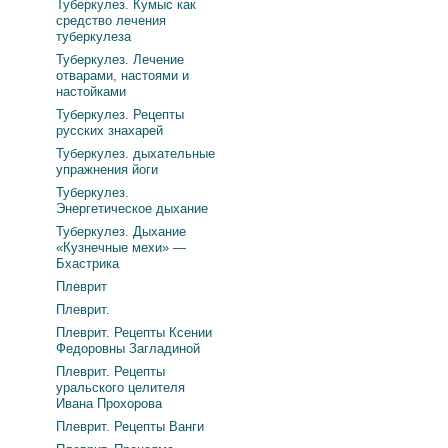
Туберкулез. Кумыс как
средство лечения
туберкулеза
Туберкулез. Лечение
отварами, настоями и
настойками
Туберкулез. Рецепты
русских знахарей
Туберкулез. дыхательные
упражнения йоги
Туберкулез.
Энергетическое дыхание
Туберкулез. Дыхание
«Кузнечные мехи» —
Бхастрика
Плеврит
Плеврит.
Плеврит. Рецепты Ксении
Федоровны Загладиной
Плеврит. Рецепты
уральского целителя
Ивана Прохорова
Плеврит. Рецепты Ванги