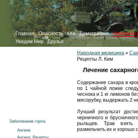
Главная
Опасность
sXe
Демография
Народная 
Увидим Мир
Друзья
Народная медицина
»
Сах
Рецепты Л. Ким
Лечение сахарног
Содержание сахара в кро
по 1 чайной ложке следу
чеснока и 1 кг лимонов бе
мясорубку, выдержать 2 н
Лучший результат дости
черничного и брусничного
Заболевание горла
рыльцев. Трав взять 
размельчить их и хорошо 
Ангина
Ангина. Рецепты