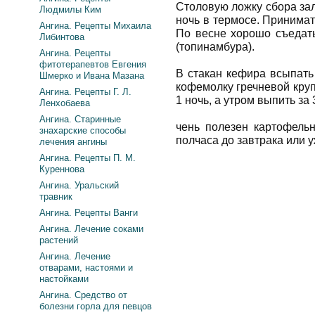
Столовую ложку сбора зал
Людмилы Ким
ночь в термосе. Принимать
Ангина. Рецепты Михаила
По весне хорошо съедат
Либинтова
(топинамбура).
Ангина. Рецепты
фитотерапевтов Евгения
В стакан кефира всыпать
Шмерко и Ивана Мазана
кофемолку гречневой кру
Ангина. Рецепты Г. Л.
1 ночь, а утром выпить за
Ленхобаева
Ангина. Старинные
чень полезен картофель
знахарские способы
полчаса до завтрака или 
лечения ангины
Ангина. Рецепты П. М.
Куреннова
Ангина. Уральский
травник
Ангина. Рецепты Ванги
Ангина. Лечение соками
растений
Ангина. Лечение
отварами, настоями и
настойками
Ангина. Средство от
болезни горла для певцов