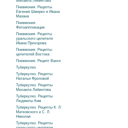
Михаила Либинтова
Пневмония. Рецепты
Евгения Шмерко и Ивана
Мазана
Пневмония.
Фитоаппликации
Пневмония. Рецепты
уральского целителя
Ивана Прохорова
Пневмония. Рецепты
целителей Востока
Пневмония. Рецепт Ванги
Туберкулез
Туберкулез. Рецепты
Натальи Фроловой
Туберкулез. Рецепты
Михаила Либинтова
Туберкулез. Рецепты
Людмилы Ким
Туберкулез. Рецепты К. Л.
Матковского и С. Л.
Николая
Туберкулез. Рецепты
уральского целителя