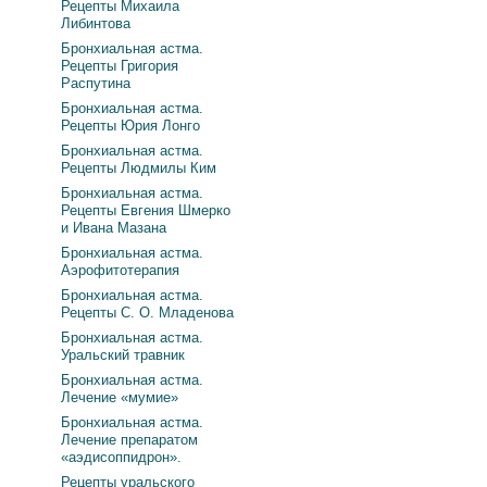
Рецепты Михаила
Либинтова
Бронхиальная астма.
Рецепты Григория
Распутина
Бронхиальная астма.
Рецепты Юрия Лонго
Бронхиальная астма.
Рецепты Людмилы Ким
Бронхиальная астма.
Рецепты Евгения Шмерко
и Ивана Мазана
Бронхиальная астма.
Аэрофитотерапия
Бронхиальная астма.
Рецепты С. О. Младенова
Бронхиальная астма.
Уральский травник
Бронхиальная астма.
Лечение «мумие»
Бронхиальная астма.
Лечение препаратом
«аэдисоппидрон».
Рецепты уральского