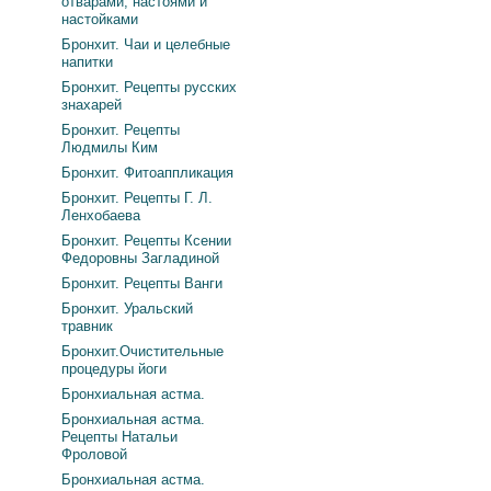
отварами, настоями и
настойками
Бронхит. Чаи и целебные
напитки
Бронхит. Рецепты русских
знахарей
Бронхит. Рецепты
Людмилы Ким
Бронхит. Фитоаппликация
Бронхит. Рецепты Г. Л.
Ленхобаева
Бронхит. Рецепты Ксении
Федоровны Загладиной
Бронхит. Рецепты Ванги
Бронхит. Уральский
травник
Бронхит.Очистительные
процедуры йоги
Бронхиальная астма.
Бронхиальная астма.
Рецепты Натальи
Фроловой
Бронхиальная астма.