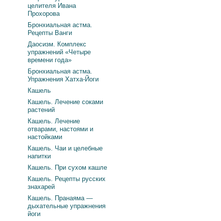
целителя Ивана
Прохорова
Бронхиальная астма.
Рецепты Ванги
Даосизм. Комплекс
упражнений «Четыре
времени года»
Бронхиальная астма.
Упражнения Хатха-Йоги
Кашель
Кашель. Лечение соками
растений
Кашель. Лечение
отварами, настоями и
настойками
Кашель. Чаи и целебные
напитки
Кашель. При сухом кашле
Кашель. Рецепты русских
знахарей
Кашель. Пранаяма —
дыхательные упражнения
йоги