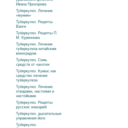
Ивана Прохорова
Туберкулез. Лечение
«мумие»
Туберкулез. Рецепты
Ванги
Туберкулез. Рецепты П.
М. Куреннова
Туберкулез. Лечение
туберкулеза китайским
виноградом.
Туберкулез. Семь
средств от чахотки
Туберкулез. Кумыс как
средство лечения
туберкулеза
Туберкулез. Лечение
отварами, настоями и
настойками
Туберкулез. Рецепты
русских знахарей
Туберкулез. дыхательные
упражнения йоги
Туберкулез.