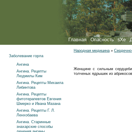
Главная
Опасность
sXe
Народная медицина
»
Сердечно
Заболевание горла
Ангина
Женщине с сильным сердцебие
Ангина. Рецепты
толченых ядрышек из абрикосов
Людмилы Ким
Ангина. Рецепты Михаила
Либинтова
Ангина. Рецепты
фитотерапевтов Евгения
Шмерко и Ивана Мазана
Ангина. Рецепты Г. Л.
Ленхобаева
Ангина. Старинные
знахарские способы
лечения ангины