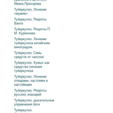
Ивана Прохорова
Туберкулез. Лечение
«мумие»
Туберкулез. Рецепты
Ванги
Туберкулез. Рецепты П.
М. Куреннова
Туберкулез. Лечение
туберкулеза китайским
виноградом.
Туберкулез. Семь
средств от чахотки
Туберкулез. Кумыс как
средство лечения
туберкулеза
Туберкулез. Лечение
отварами, настоями и
настойками
Туберкулез. Рецепты
русских знахарей
Туберкулез. дыхательные
упражнения йоги
Туберкулез.