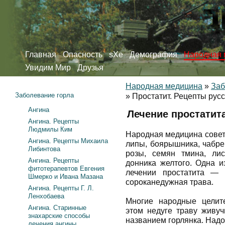
Главная
Опасность
sXe
Демография
Народная 
Увидим Мир
Друзья
Народная медицина
»
Заб
Заболевание горла
»
Простатит. Рецепты рус
Ангина
Лечение простатита
Ангина. Рецепты
Людмилы Ким
Народная медицина совету
Ангина. Рецепты Михаила
липы, боярышника, чабре
Либинтова
розы, семян тмина, лис
Ангина. Рецепты
донника желтого. Одна и
фитотерапевтов Евгения
лечении простатита — 
Шмерко и Ивана Мазана
сороканедужная трава.
Ангина. Рецепты Г. Л.
Ленхобаева
Многие народные целит
Ангина. Старинные
этом недуге траву живуч
знахарские способы
названием горлянка. Надо
лечения ангины