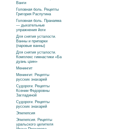
Ванги
Головная боль. Рецепты
Григория Распутина
Головная боль. Пранаяма
— дыхательные
упражнения йоги
Для снятия усталости.
Ванны и припарки
(паровые ванны)
Для снятия усталости.
Комплекс гимнастики «Ба
дуань цзин»
Менингит
Менингит. Рецепты
русских знахарей
Судороги. Рецепты
Ксении Федоровны
Загладиной
Судороги. Рецепты
русских знахарей
Эпилепсия
Эпилепсия. Рецепты
уральского целителя
Ивана Прохорова