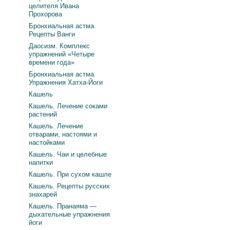
целителя Ивана
Прохорова
Бронхиальная астма.
Рецепты Ванги
Даосизм. Комплекс
упражнений «Четыре
времени года»
Бронхиальная астма.
Упражнения Хатха-Йоги
Кашель
Кашель. Лечение соками
растений
Кашель. Лечение
отварами, настоями и
настойками
Кашель. Чаи и целебные
напитки
Кашель. При сухом кашле
Кашель. Рецепты русских
знахарей
Кашель. Пранаяма —
дыхательные упражнения
йоги