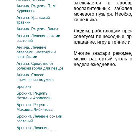
заключается в свое
Ангина. Рецепты П. М.
воспалительных заболев
Куреннова
мочевого пузыря. Необхо
Ангина. Уральский
кишечника.
травник
Ангина. Рецепты Ванги
Людям, работающим преи
Ангина. Лечение соками
советуем пешеходные про
растений
плавание, игру в теннис и т
Ангина. Лечение
отварами, настоями и
Многие знахари рекомен
настойками
мелко растертый уголь 
Ангина. Средство от
недели ежедневно.
болезни горла для певцов
Ангина. Способ
применения «мумие»
Бронхит
Бронхит. Рецепты
Натальи Фроловой
Бронхит. Рецепты
Михаила Либинтова
Бронхит. Лечение соками
растений
Бронхит. Лечение