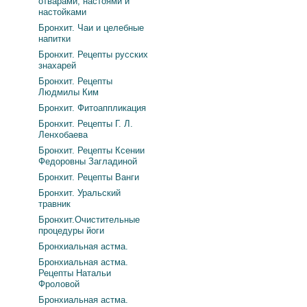
отварами, настоями и
настойками
Бронхит. Чаи и целебные
напитки
Бронхит. Рецепты русских
знахарей
Бронхит. Рецепты
Людмилы Ким
Бронхит. Фитоаппликация
Бронхит. Рецепты Г. Л.
Ленхобаева
Бронхит. Рецепты Ксении
Федоровны Загладиной
Бронхит. Рецепты Ванги
Бронхит. Уральский
травник
Бронхит.Очистительные
процедуры йоги
Бронхиальная астма.
Бронхиальная астма.
Рецепты Натальи
Фроловой
Бронхиальная астма.