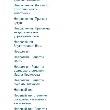
Неврастения. Даосизм.
Комплекс «пять
животных»
Неврастения. Приемы
цигун
Неврастения. Пранаяма
— дыхательные
упражнения йоги
Неврастения.
Звукотерапия йоги
Невралгия
Невралгия. Рецепты
Ванги
Невралгия. Рецепты
уральского целителя
Ивана Прохорова
Невралгия. Рецепты
русских знахарей
Нервный тик
Нервный тик. Лечение
отварами, настоями и
настойками
Нервный тик. Рецепты