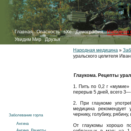
Главная
Опасность
sXe
Демография
Народная 
Увидим Мир
Друзья
Народная медицина
»
Заб
уральского целителя Ива
Глаукома. Рецепты ура
1. Пить по 0,2 г «мумие»
перерыв 5 дней, всего 3—
2. При глаукоме употре
медицина рекомендует 
чернику, голубику, рябин
Заболевание горла
Ангина
От глаукомы хорошо по
Ангина. Рецепты
собранных в мае: на 1