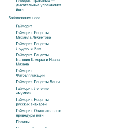
Плеврит. Пранаяма —
дыхательные упражнения
йоги
Заболевания носа
Гайморит
Гайморит. Рецепты
Михаила Либинтова
Гайморит. Рецепты
Людмилы Ким
Гайморит. Рецепты
Евгения Шмерко и Ивана
Мазана
Гайморит.
Фитоаппликации
Гайморит. Рецепты Ванги
Гайморит. Лечение
«мумие»
Гайморит. Рецепты
русских знахарей
Гайморит. Очистительные
процедуры йоги
Полипы