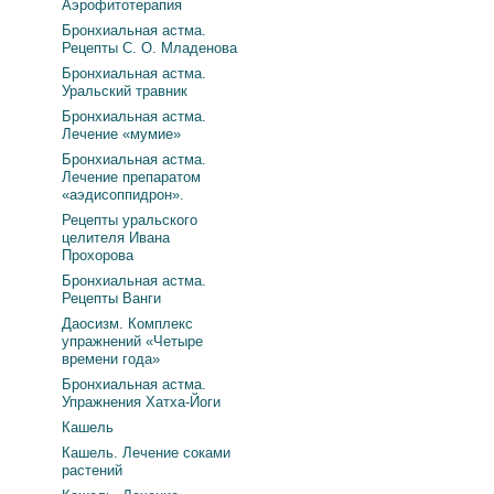
Аэрофитотерапия
Бронхиальная астма.
Рецепты С. О. Младенова
Бронхиальная астма.
Уральский травник
Бронхиальная астма.
Лечение «мумие»
Бронхиальная астма.
Лечение препаратом
«аэдисоппидрон».
Рецепты уральского
целителя Ивана
Прохорова
Бронхиальная астма.
Рецепты Ванги
Даосизм. Комплекс
упражнений «Четыре
времени года»
Бронхиальная астма.
Упражнения Хатха-Йоги
Кашель
Кашель. Лечение соками
растений