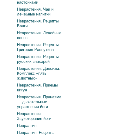
настойками
Неврастения. Чаи и
лечебные напитки
Неврастения. Рецепты
Ванги
Неврастения. Лечебные
ванны
Неврастения. Рецепты
Григория Распутина
Неврастения. Рецепты
русских знахарей
Неврастения. Даосизм.
Комплекс «пять
животных»
Неврастения. Приемы
цигун
Неврастения. Пранаяма
— дыхательные
упражнения йоги
Неврастения.
Звукотерапия йоги
Невралгия
Невралгия. Рецепты