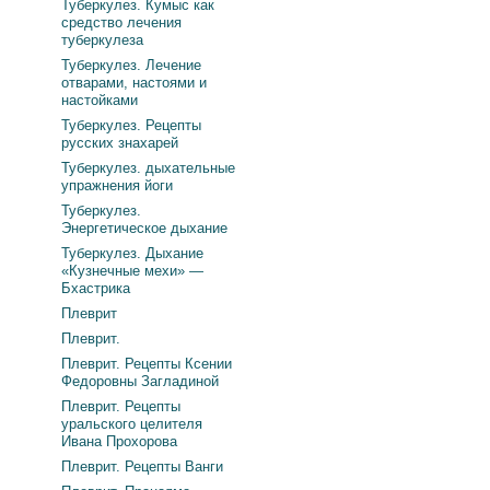
Туберкулез. Кумыс как
средство лечения
туберкулеза
Туберкулез. Лечение
отварами, настоями и
настойками
Туберкулез. Рецепты
русских знахарей
Туберкулез. дыхательные
упражнения йоги
Туберкулез.
Энергетическое дыхание
Туберкулез. Дыхание
«Кузнечные мехи» —
Бхастрика
Плеврит
Плеврит.
Плеврит. Рецепты Ксении
Федоровны Загладиной
Плеврит. Рецепты
уральского целителя
Ивана Прохорова
Плеврит. Рецепты Ванги