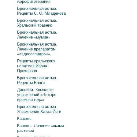
Аэрофитотерапия
Бронхиальная астма.
Рецепты С. О. Младенова
Бронхиальная астма.
Уральский травник
Бронхиальная астма.
Лечение «мумие»
Бронхиальная астма.
Лечение препаратом
«аэдисоппидрон».
Рецепты уральского
целителя Ивана
Прохорова
Бронхиальная астма.
Рецепты Ванги
Даосизм. Комплекс
упражнений «Четыре
времени года»
Бронхиальная астма.
Упражнения Хатха-Йоги
Кашель
Кашель. Лечение соками
растений