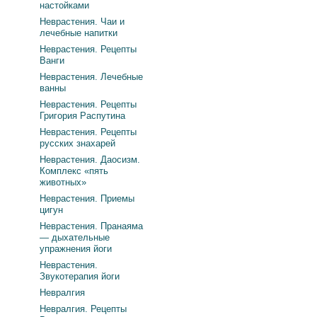
настойками
Неврастения. Чаи и
лечебные напитки
Неврастения. Рецепты
Ванги
Неврастения. Лечебные
ванны
Неврастения. Рецепты
Григория Распутина
Неврастения. Рецепты
русских знахарей
Неврастения. Даосизм.
Комплекс «пять
животных»
Неврастения. Приемы
цигун
Неврастения. Пранаяма
— дыхательные
упражнения йоги
Неврастения.
Звукотерапия йоги
Невралгия
Невралгия. Рецепты