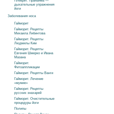
Плеврит. Пранаяма —
дыхательные упражнения
йоги
Заболевания носа
Гайморит
Гайморит. Рецепты
Михаила Либинтова
Гайморит. Рецепты
Людмилы Ким
Гайморит. Рецепты
Евгения Шмерко и Ивана
Мазана
Гайморит.
Фитоаппликации
Гайморит. Рецепты Ванги
Гайморит. Лечение
«мумие»
Гайморит. Рецепты
русских знахарей
Гайморит. Очистительные
процедуры йоги
Полипы