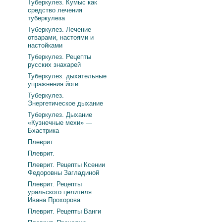
Туберкулез. Кумыс как
средство лечения
туберкулеза
Туберкулез. Лечение
отварами, настоями и
настойками
Туберкулез. Рецепты
русских знахарей
Туберкулез. дыхательные
упражнения йоги
Туберкулез.
Энергетическое дыхание
Туберкулез. Дыхание
«Кузнечные мехи» —
Бхастрика
Плеврит
Плеврит.
Плеврит. Рецепты Ксении
Федоровны Загладиной
Плеврит. Рецепты
уральского целителя
Ивана Прохорова
Плеврит. Рецепты Ванги