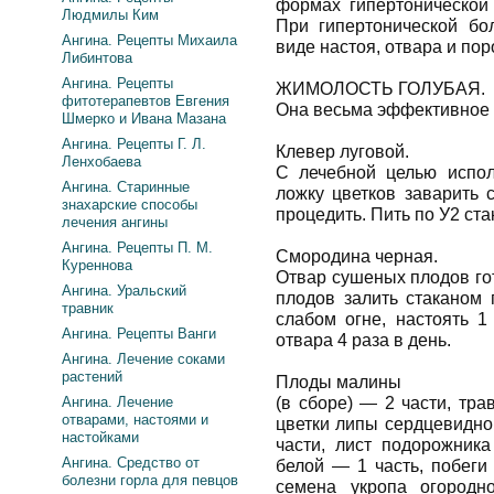
формах гипертонической 
Людмилы Ким
При гипертонической бо
Ангина. Рецепты Михаила
виде настоя, отвара и пор
Либинтова
Ангина. Рецепты
ЖИМОЛОСТЬ ГОЛУБАЯ.
фитотерапевтов Евгения
Она весьма эффективное 
Шмерко и Ивана Мазана
Ангина. Рецепты Г. Л.
Клевер луговой.
Ленхобаева
С лечебной целью испол
Ангина. Старинные
ложку цветков заварить с
знахарские способы
процедить. Пить по У2 ста
лечения ангины
Ангина. Рецепты П. М.
Смородина черная.
Куреннова
Отвар сушеных плодов го
Ангина. Уральский
плодов залить стаканом 
травник
слабом огне, настоять 1
Ангина. Рецепты Ванги
отвара 4 раза в день.
Ангина. Лечение соками
растений
Плоды малины
Ангина. Лечение
(в сборе) — 2 части, тр
отварами, настоями и
цветки липы сердцевидно
настойками
части, лист подорожник
Ангина. Средство от
белой — 1 часть, побеги
болезни горла для певцов
семена укропа огородн