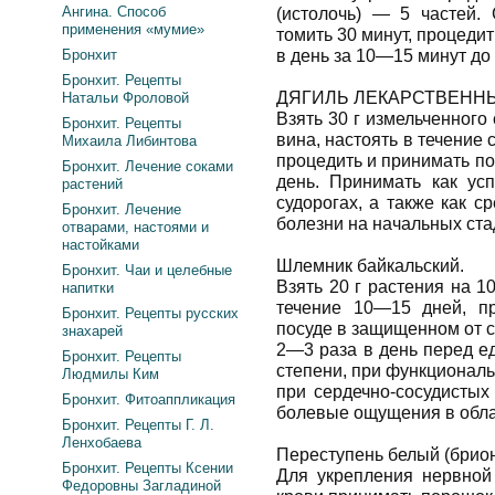
Ангина. Способ
(истолочь) — 5 частей. 
применения «мумие»
томить 30 минут, процедит
Бронхит
в день за 10—15 минут до
Бронхит. Рецепты
ДЯГИЛЬ ЛЕКАРСТВЕННЫ
Натальи Фроловой
Взять 30 г измельченного 
Бронхит. Рецепты
вина, настоять в течение 
Михаила Либинтова
процедить и принимать по
Бронхит. Лечение соками
день. Принимать как ус
растений
судорогах, а также как с
Бронхит. Лечение
болезни на начальных ста
отварами, настоями и
настойками
Шлемник байкальский.
Бронхит. Чаи и целебные
Взять 20 г растения на 1
напитки
течение 10—15 дней, п
Бронхит. Рецепты русских
посуде в защищенном от 
знахарей
2—3 раза в день перед ед
Бронхит. Рецепты
степени, при функционал
Людмилы Ким
при сердечно-сосудистых
Бронхит. Фитоаппликация
болевые ощущения в обла
Бронхит. Рецепты Г. Л.
Ленхобаева
Переступень белый (брион
Бронхит. Рецепты Ксении
Для укрепления нервной
Федоровны Загладиной