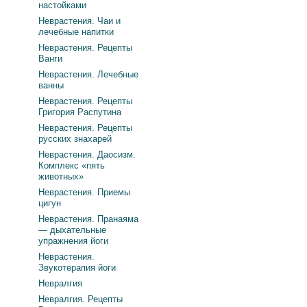
настойками
Неврастения. Чаи и
лечебные напитки
Неврастения. Рецепты
Ванги
Неврастения. Лечебные
ванны
Неврастения. Рецепты
Григория Распутина
Неврастения. Рецепты
русских знахарей
Неврастения. Даосизм.
Комплекс «пять
животных»
Неврастения. Приемы
цигун
Неврастения. Пранаяма
— дыхательные
упражнения йоги
Неврастения.
Звукотерапия йоги
Невралгия
Невралгия. Рецепты