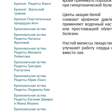
крови принимать порошок
Бронхит. Рецепты Ванги
при гипертонической боле
Бронхит. Уральский
травник
Цветы акации белой
Бронхит.Очистительные
снижают кровяное давле
процедуры йоги
применяют водочный наст
или простоквашей облег
Бронхиальная астма.
болезни.
Бронхиальная астма.
Рецепты Натальи
Фроловой
Настой мелиссы лекарств
улучшает работу сердца 
Бронхиальная астма.
Рецепты Михаила
вместо чая.
Либинтова
Бронхиальная астма.
Рецепты Григория
Распутина
Бронхиальная астма.
Рецепты Юрия Лонго
Бронхиальная астма.
Рецепты Людмилы Ким
Бронхиальная астма.
Рецепты Евгения Шмерко
и Ивана Мазана
Бронхиальная астма.