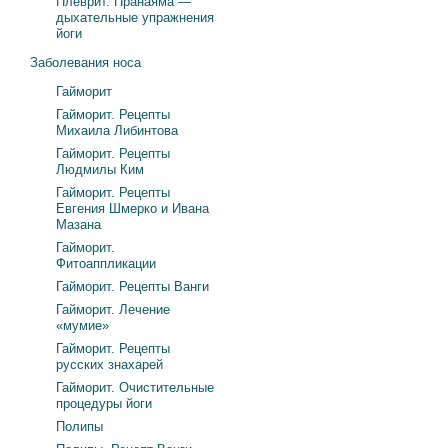
Плеврит. Пранаяма —
дыхательные упражнения
йоги
Заболевания носа
Гайморит
Гайморит. Рецепты
Михаила Либинтова
Гайморит. Рецепты
Людмилы Ким
Гайморит. Рецепты
Евгения Шмерко и Ивана
Мазана
Гайморит.
Фитоаппликации
Гайморит. Рецепты Ванги
Гайморит. Лечение
«мумие»
Гайморит. Рецепты
русских знахарей
Гайморит. Очистительные
процедуры йоги
Полипы