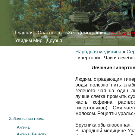
Главная
Опасность
sXe
Демография
Народная 
Увидим Мир
Друзья
Народная медицина
»
Сер
Гипертония. Чаи и лечебн
Лечение гипертон
Людям, страдающим гипер
воды полезно пить слаб
зеленого чая на один л
лучше слегка промыть сух
часть кофеина раств
гипертоников). Смягча
молоком. Рецепты уральс
Заболевание горла
Брусника обыкновенная.
Ангина
В народной медицине Ура
Ангина. Рецепты