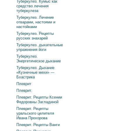
Туберкулез. Кумыс как
средство лечения
туберкулеза
Туберкулез. Лечение
отварами, настоями и
настойками
Туберкулез. Рецепты
русских знахарей
Туберкулез. дыхательные
упражнения йоги
Туберкулез.
Энергетическое дыхание
Туберкулез. Дыхание
«Кузнечные мехи» —
Бхастрика
Плеврит
Плеврит.
Плеврит. Рецепты Ксении
Федоровны Загладиной
Плеврит. Рецепты
уральского целителя
Ивана Прохорова
Плеврит. Рецепты Ванги