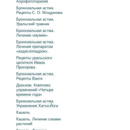
Аэрофитотерапия
Бронхиальная астма.
Рецепты С. О. Младенова
Бронхиальная астма.
Уральский травник
Бронхиальная астма.
Лечение «мумие»
Бронхиальная астма.
Лечение препаратом
«аэдисоппидрон».
Рецепты уральского
целителя Ивана
Прохорова
Бронхиальная астма.
Рецепты Ванги
Даосизм. Комплекс
упражнений «Четыре
времени года»
Бронхиальная астма.
Упражнения Хатха-Йоги
Кашель
Кашель. Лечение соками
растений