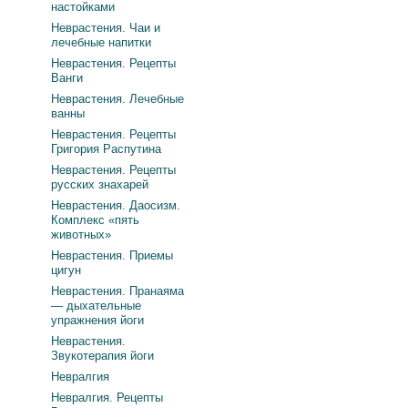
настойками
Неврастения. Чаи и
лечебные напитки
Неврастения. Рецепты
Ванги
Неврастения. Лечебные
ванны
Неврастения. Рецепты
Григория Распутина
Неврастения. Рецепты
русских знахарей
Неврастения. Даосизм.
Комплекс «пять
животных»
Неврастения. Приемы
цигун
Неврастения. Пранаяма
— дыхательные
упражнения йоги
Неврастения.
Звукотерапия йоги
Невралгия
Невралгия. Рецепты