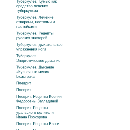
Туберкулез. Кумыс как
средство лечения
туберкулеза
Туберкулез. Лечение
отварами, настоями и
настойками
Туберкулез. Рецепты
русских знахарей
Туберкулез. дыхательные
упражнения йоги
Туберкулез.
Энергетическое дыхание
Туберкулез. Дыхание
«Кузнечные мехи» —
Бхастрика
Плеврит
Плеврит.
Плеврит. Рецепты Ксении
Федоровны Загладиной
Плеврит. Рецепты
уральского целителя
Ивана Прохорова
Плеврит. Рецепты Ванги