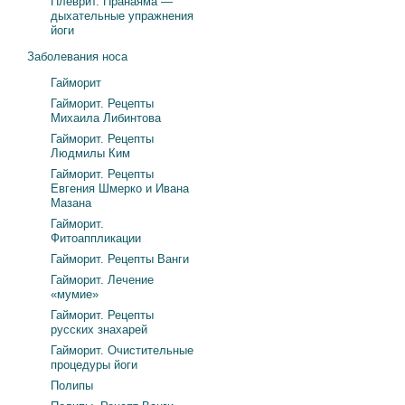
Плеврит. Пранаяма —
дыхательные упражнения
йоги
Заболевания носа
Гайморит
Гайморит. Рецепты
Михаила Либинтова
Гайморит. Рецепты
Людмилы Ким
Гайморит. Рецепты
Евгения Шмерко и Ивана
Мазана
Гайморит.
Фитоаппликации
Гайморит. Рецепты Ванги
Гайморит. Лечение
«мумие»
Гайморит. Рецепты
русских знахарей
Гайморит. Очистительные
процедуры йоги
Полипы