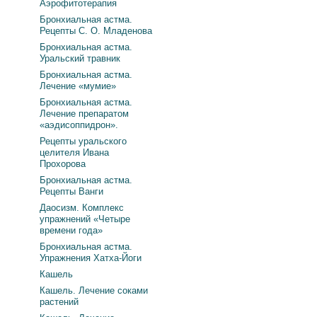
Аэрофитотерапия
Бронхиальная астма.
Рецепты С. О. Младенова
Бронхиальная астма.
Уральский травник
Бронхиальная астма.
Лечение «мумие»
Бронхиальная астма.
Лечение препаратом
«аэдисоппидрон».
Рецепты уральского
целителя Ивана
Прохорова
Бронхиальная астма.
Рецепты Ванги
Даосизм. Комплекс
упражнений «Четыре
времени года»
Бронхиальная астма.
Упражнения Хатха-Йоги
Кашель
Кашель. Лечение соками
растений