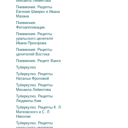
Михаила Либинтова
Пневмония. Рецепты
Евгения Шмерко и Ивана
Мазана
Пневмония.
Фитоаппликации
Пневмония. Рецепты
уральского целителя
Ивана Прохорова
Пневмония. Рецепты
целителей Востока
Пневмония. Рецепт Ванги
Туберкулез
Туберкулез. Рецепты
Натальи Фроловой
Туберкулез. Рецепты
Михаила Либинтова
Туберкулез. Рецепты
Людмилы Ким
Туберкулез. Рецепты К. Л.
Матковского и С. Л.
Николая
Туберкулез. Рецепты
уральского целителя