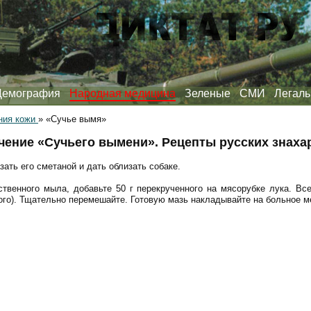
Демография
Народная медицина
Зеленые
СМИ
Легаль
ния кожи
»
«Сучье вымя»
чение «Сучьего вымени». Рецепты русских знаха
ать его сметаной и дать облизать собаке.
йственного мыла, добавьте 50 г перекрученного на мясорубке лука. Все
ного). Тщательно перемешайте. Готовую мазь накладывайте на больное м