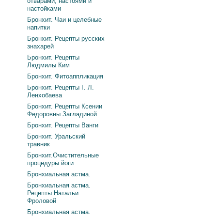
отварами, настоями и
настойками
Бронхит. Чаи и целебные
напитки
Бронхит. Рецепты русских
знахарей
Бронхит. Рецепты
Людмилы Ким
Бронхит. Фитоаппликация
Бронхит. Рецепты Г. Л.
Ленхобаева
Бронхит. Рецепты Ксении
Федоровны Загладиной
Бронхит. Рецепты Ванги
Бронхит. Уральский
травник
Бронхит.Очистительные
процедуры йоги
Бронхиальная астма.
Бронхиальная астма.
Рецепты Натальи
Фроловой
Бронхиальная астма.