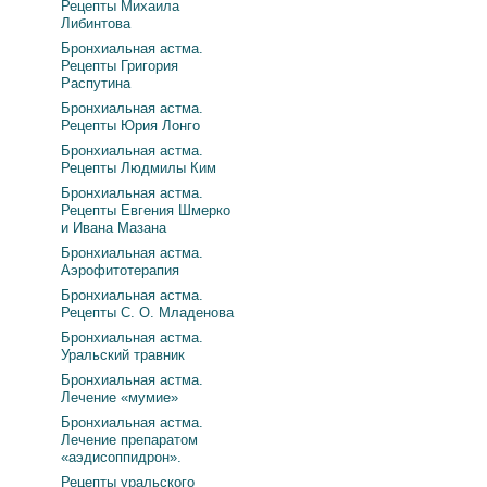
Рецепты Михаила
Либинтова
Бронхиальная астма.
Рецепты Григория
Распутина
Бронхиальная астма.
Рецепты Юрия Лонго
Бронхиальная астма.
Рецепты Людмилы Ким
Бронхиальная астма.
Рецепты Евгения Шмерко
и Ивана Мазана
Бронхиальная астма.
Аэрофитотерапия
Бронхиальная астма.
Рецепты С. О. Младенова
Бронхиальная астма.
Уральский травник
Бронхиальная астма.
Лечение «мумие»
Бронхиальная астма.
Лечение препаратом
«аэдисоппидрон».
Рецепты уральского