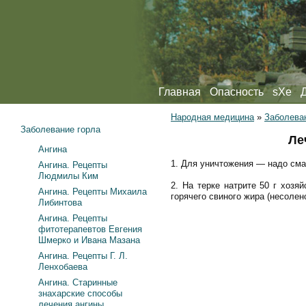
Главная
Опасность
sXe
Народная медицина
»
Заболева
Заболевание горла
Ле
Ангина
1. Для уничтожения — надо смаз
Ангина. Рецепты
Людмилы Ким
2. На терке натрите 50 г хозя
Ангина. Рецепты Михаила
горячего свиного жира (несоле
Либинтова
Ангина. Рецепты
фитотерапевтов Евгения
Шмерко и Ивана Мазана
Ангина. Рецепты Г. Л.
Ленхобаева
Ангина. Старинные
знахарские способы
лечения ангины