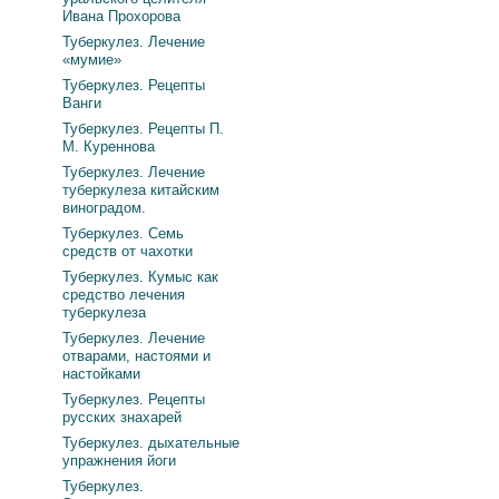
Ивана Прохорова
Туберкулез. Лечение
«мумие»
Туберкулез. Рецепты
Ванги
Туберкулез. Рецепты П.
М. Куреннова
Туберкулез. Лечение
туберкулеза китайским
виноградом.
Туберкулез. Семь
средств от чахотки
Туберкулез. Кумыс как
средство лечения
туберкулеза
Туберкулез. Лечение
отварами, настоями и
настойками
Туберкулез. Рецепты
русских знахарей
Туберкулез. дыхательные
упражнения йоги
Туберкулез.