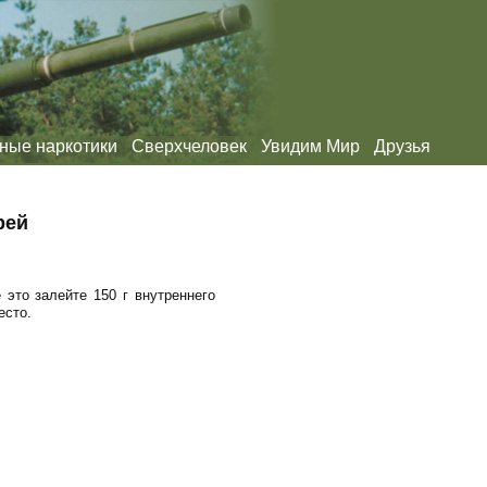
ные наркотики
Сверхчеловек
Увидим Мир
Друзья
рей
 это залейте 150 г внутреннего
есто.